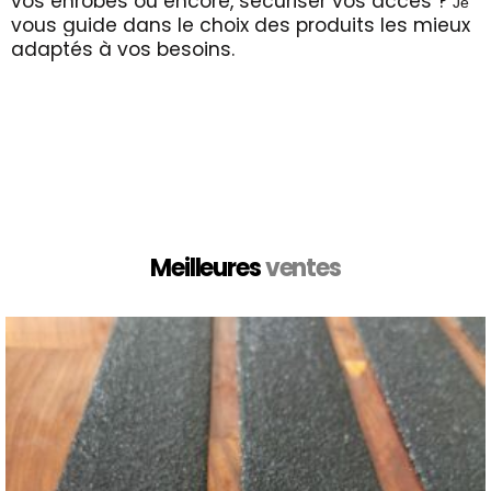
vos enrobés ou encore, sécuriser vos accès ?
Je
vous guide dans le choix des produits les mieux
adaptés à vos besoins.
Meilleures
v
e
n
t
e
s
v
v
e
e
n
n
t
t
e
e
s
s