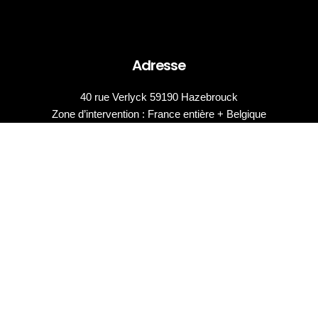
Adresse
40 rue Verlyck 59190 Hazebrouck
Zone d’intervention : France entière + Belgique
Horaires
Du lundi au vendredi de 9h à 18h
Le samedi de 9h à 12h