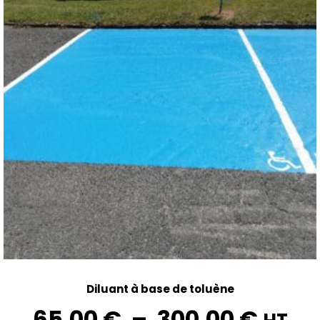
Diluant à base de toluène
65,00
€
–
300,00
€