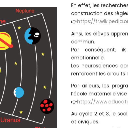
En effet, les recherch
construction des règles
👉
https://fr.wikipedia
Ainsi, les élèves appr
commun.
Par conséquent, il
émotionnelle.
Les neurosciences con
renforcent les circuits 
Par ailleurs, les pro
l’école maternelle vis
👉
https://www.educat
Au cycle 2 et 3, le so
et civiques.