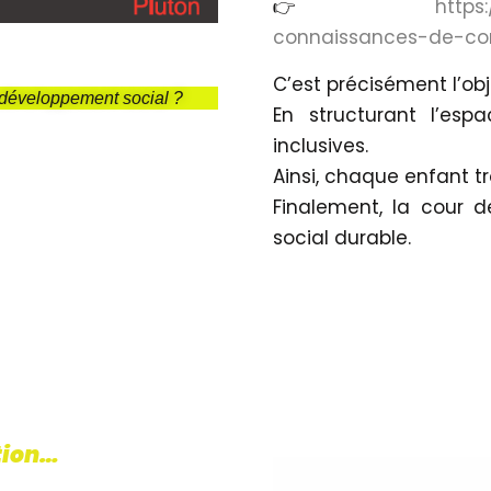
👉
https
connaissances-de-co
C’est précisément l’ob
le développement social ?
En structurant l’espa
inclusives.
Ainsi, chaque enfant t
Finalement, la cour d
social durable.
tion…