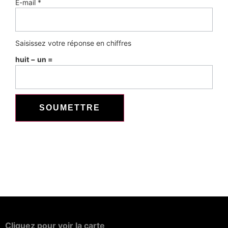
E-mail
*
Saisissez votre réponse en chiffres
huit − un =
Cliquez
pour
voir
la
carte