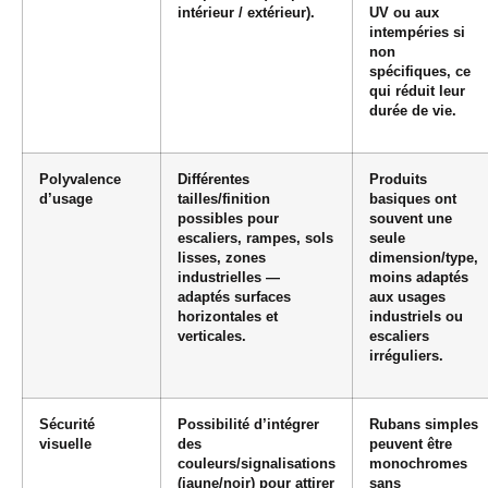
intérieur / extérieur).
UV ou aux
intempéries si
non
spécifiques, ce
qui réduit leur
durée de vie.
Polyvalence
Différentes
Produits
d’usage
tailles/finition
basiques ont
possibles pour
souvent une
escaliers, rampes, sols
seule
lisses, zones
dimension/type,
industrielles —
moins adaptés
adaptés surfaces
aux usages
horizontales et
industriels ou
verticales.
escaliers
irréguliers.
Sécurité
Possibilité d’intégrer
Rubans simples
visuelle
des
peuvent être
couleurs/signalisations
monochromes
(jaune/noir) pour attirer
sans