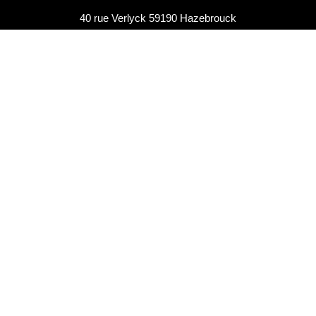
40 rue Verlyck 59190 Hazebrouck
Zone d’intervention : France entière + Belgique
Horaires
Du lundi au vendredi de 9h à 18h
Le samedi de 9h à 12h
Parcours sportifs pour enfants