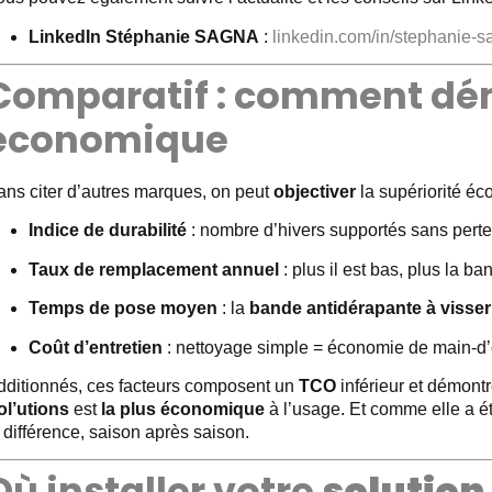
LinkedIn Stéphanie SAGNA
:
linkedin.com/in/stephanie-
Comparatif : comment dé
économique
ans citer d’autres marques, on peut
objectiver
la supériorité éc
Indice de durabilité
: nombre d’hivers supportés sans pert
Taux de remplacement annuel
: plus il est bas, plus la ba
Temps de pose moyen
: la
bande antidérapante à visser
Coût d’entretien
: nettoyage simple = économie de main-d’
dditionnés, ces facteurs composent un
TCO
inférieur et démont
ol’utions
est
la plus économique
à l’usage. Et comme elle a ét
 différence, saison après saison.
Où installer votre
solution