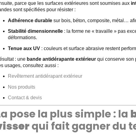
nsuite, parce que les surfaces extérieures sont soumises aux
in
ndes sont spécifiées pour résister :
Adhérence durable
sur bois, béton, composite, métal… afi
Stabilité dimensionnelle
: la forme ne « travaille » pas ex
déformations.
Tenue aux UV
: couleurs et surface abrasive restent perfor
ésultat : une
bande antidérapante extérieur
qui conserve son po
es usages, consultez aussi :
Revêtement antidérapant extérieur
Nos produits
Contact & devis
La pose la plus simple : la
visser
qui fait gagner du 