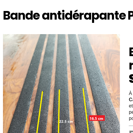
Bande antidérapante P
À 
C
e
pe
po