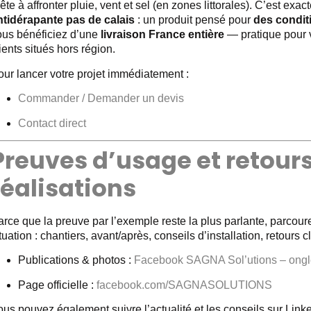
ête à affronter pluie, vent et sel (en zones littorales). C’est e
ntidérapante pas de calais
: un produit pensé pour
des condit
ous bénéficiez d’une
livraison France entière
— pratique pour v
ients situés hors région.
our lancer votre projet immédiatement :
Commander / Demander un devis
Contact direct
Preuves d’usage et retours 
réalisations
arce que la preuve par l’exemple reste la plus parlante, parcou
tuation : chantiers, avant/après, conseils d’installation, retours
Publications & photos :
Facebook SAGNA Sol’utions – ongle
Page officielle :
facebook.com/SAGNASOLUTIONS
us pouvez également suivre l’actualité et les conseils sur Linke