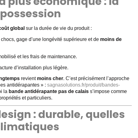
a plus économique : la
e possession
coût global
sur la durée de vie du produit :
x chocs, gage d’une longévité supérieure et de
moins de
obilisé et les frais de maintenance.
ture d’installation plus légère.
ongtemps
revient
moins cher
. C’est précisément l’approche
es antidérapantes » :
sagnasolutions.fr/produit/bandes-
i la
bande antidérapante pas de calais
s’impose comme
opriétés et particuliers.
esign : durable, quelles
climatiques