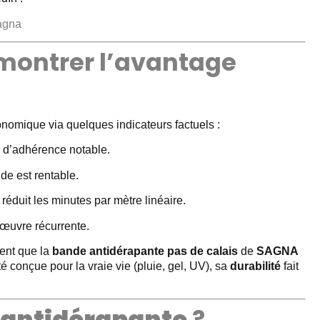
sagna
montrer l’avantage
onomique via quelques indicateurs factuels :
e d’adhérence notable.
nde est rentable.
réduit les minutes par mètre linéaire.
œuvre récurrente.
rent que la
bande antidérapante pas de calais
de
SAGNA
é conçue pour la vraie vie (pluie, gel, UV), sa
durabilité
fait
 antidérapante
?