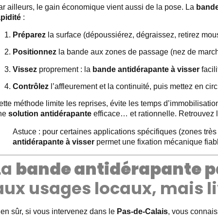
r ailleurs, le gain économique vient aussi de la pose. La
bande
apidité
:
Préparez
la surface (dépoussiérez, dégraissez, retirez mous
Positionnez
la bande aux zones de passage (nez de marche,
Vissez
proprement : la
bande antidérapante à visser
facil
Contrôlez
l’affleurement et la continuité, puis mettez en circ
tte méthode limite les reprises, évite les temps d’immobilisatio
ne
solution antidérapante
efficace… et rationnelle. Retrouvez le
Astuce : pour certaines applications spécifiques (zones trè
antidérapante à visser
permet une fixation mécanique fiabl
La
bande antidérapante pa
aux usages locaux, mais l
en sûr, si vous intervenez dans le
Pas-de-Calais
, vous connai