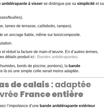
 antidérapante à visser
se distingue par sa
simplicité
et sa
ses/feuilles).
 lames de terrasse, caillebotis, rampes).
ite un ancrage fiable, même sur bois/composite.
ulation.
n et réduit la facture de main-d’œuvre. En d’autres termes,
s détails produit ici :
Bandes antidérapantes
.
s humides, bords de piscine, pontons), la
bande
e là où une simple colle serait moins adaptée.
s de calais
: adaptée
ivrée
France entière
ssez l’importance d’une
bande antidérapante extérieur