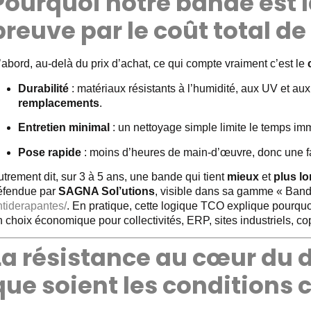
Pourquoi notre bande est l
preuve par le coût total d
abord, au-delà du prix d’achat, ce qui compte vraiment c’est le
Durabilité
: matériaux résistants à l’humidité, aux UV et au
remplacements
.
Entretien minimal
: un nettoyage simple limite le temps imm
Pose rapide
: moins d’heures de main-d’œuvre, donc une fac
trement dit, sur 3 à 5 ans, une bande qui tient
mieux
et
plus l
éfendue par
SAGNA Sol’utions
, visible dans sa gamme « Band
ntiderapantes/
. En pratique, cette logique TCO explique pourquo
 choix économique pour collectivités, ERP, sites industriels, copr
La résistance au cœur du d
que soient les conditions 