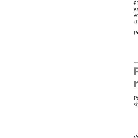
pr
a
v
cl
P
P
si
Vo