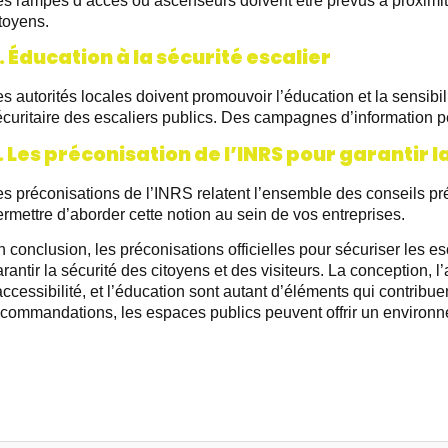
es rampes d’accès ou ascenseurs doivent être prévus à proximit
toyens.
. Éducation à la sécurité escalier
s autorités locales doivent promouvoir l’éducation et la sensibil
curitaire des escaliers publics. Des campagnes d’information pe
. Les préconisation de l’INRS pour garantir l
es préconisations de l’INRS relatent l’ensemble des conseils 
rmettre d’aborder cette notion au sein de vos entreprises.
 conclusion, les préconisations officielles pour sécuriser les e
rantir la sécurité des citoyens et des visiteurs. La conception, l
accessibilité, et l’éducation sont autant d’éléments qui contribu
ecommandations, les espaces publics peuvent offrir un environne