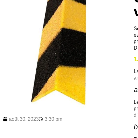
Sé
es
pr
Da
1
L
a
a
L
p
d’
août 30, 2023
3:30 pm
b