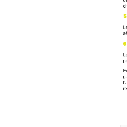
d
ci
5
Le
sé
6
L
pe
En
ga
l’
r