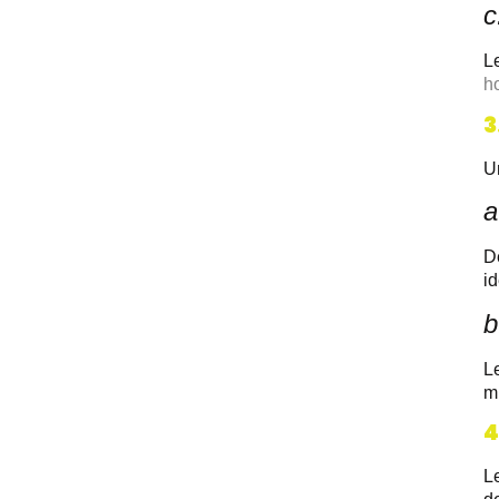
c
L
ho
3
Un
a
D
id
b
Le
mi
4
Le