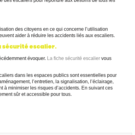
é des escaliers pour répondre aux besoins de tous les
isation des citoyens en ce qui concerne l’utilisation
uvent aider à réduire les accidents liés aux escaliers.
a sécurité
escalier.
précédemment évoquer.
La fiche sécurité escalier
vous
scaliers dans les espaces publics sont essentielles pour
’aménagement, l’entretien, la signalisation, l’éclairage,
ent à minimiser les risques d’accidents. En suivant ces
ment sûr et accessible pour tous.