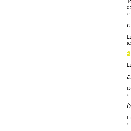
T
de
et
c
L
ap
2
La
a
De
q
b
L’
di