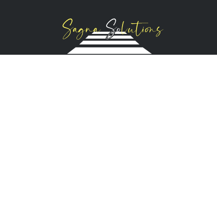
Parcours sportifs pour enfants
Jeux éducatifs
Éducation à la sécurité routière
Nos Réalisations
Bandes antidérapantes
Panneaux de signalisation
Peinture routière
Résine de sol