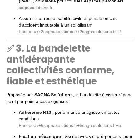
(PAVE)
, obligatoire pour tous les espaces piétonniers
sagnasolutions.fr
.
Assurer leur responsabilité civile et pénale en cas
d’accident imputable à un sol glissant
Facebook
+2
sagnasolutions.fr
+2
sagnasolutions.fr
+2
.
✅ 3. La bandelette
antidérapante
collectivités conforme,
fiable et esthétique
Proposée par
SAGNA Sol’utions
, la bandelette à visser répond
point par point à ces exigences :
Adhérence R13
: performance antiglisse en toutes
conditions
Facebook
+6
sagnasolutions.fr
+6
sagnasolutions.fr
+6
.
Fixation mécanique
: vissée avec vis pré-percées, pour