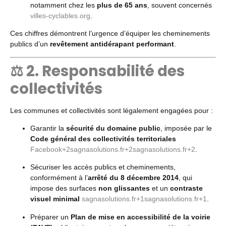
notamment chez les
plus de 65 ans
, souvent concernés
villes-cyclables.org
.
Ces chiffres démontrent l’urgence d’équiper les cheminements
publics d’un
revêtement antidérapant performant
.
⚖️ 2. Responsabilité des
collectivités
Les communes et collectivités sont légalement engagées pour :
Garantir la
sécurité du domaine public
, imposée par le
Code général des collectivités territoriales
Facebook
+2
sagnasolutions.fr
+2
sagnasolutions.fr
+2
.
Sécuriser les accès publics et cheminements,
conformément à l’
arrêté du 8 décembre 2014
, qui
impose des surfaces
non glissantes
et un
contraste
visuel minimal
sagnasolutions.fr
+1
sagnasolutions.fr
+1
.
Préparer un
Plan de mise en accessibilité de la voirie