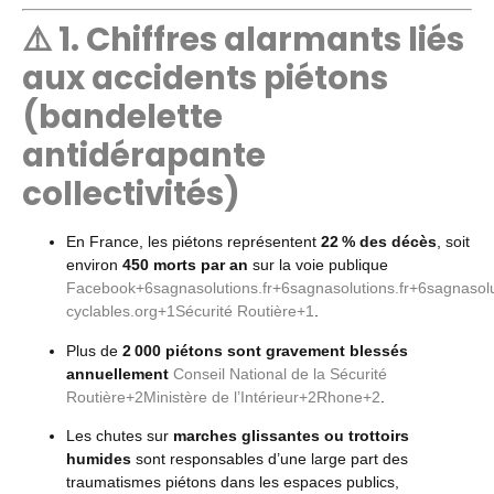
⚠️ 1. Chiffres alarmants liés
aux accidents piétons
(bandelette
antidérapante
collectivités)
En France, les piétons représentent
22 % des décès
, soit
environ
450 morts par an
sur la voie publique
Facebook
+6
sagnasolutions.fr
+6
sagnasolutions.fr
+6
sagnasolu
cyclables.org
+1
Sécurité Routière
+1
.
Plus de
2 000 piétons sont gravement blessés
annuellement
Conseil National de la Sécurité
Routière
+2
Ministère de l’Intérieur
+2
Rhone
+2
.
Les chutes sur
marches glissantes ou trottoirs
humides
sont responsables d’une large part des
traumatismes piétons dans les espaces publics,