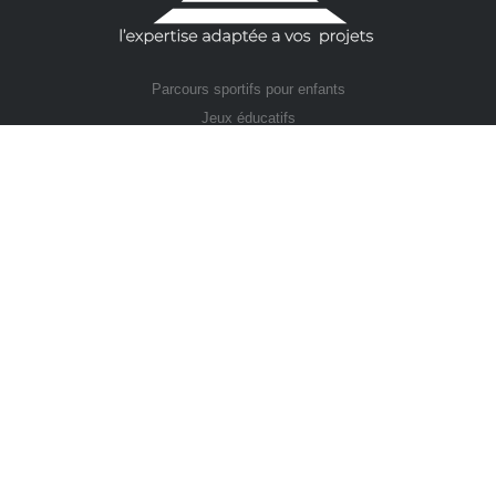
Parcours sportifs pour enfants
Jeux éducatifs
Éducation à la sécurité routière
Nos Réalisations
Bandes antidérapantes
Panneaux de signalisation
Peinture routière
Résine de sol
Mentions Légales – CGV – politique de confidentialité